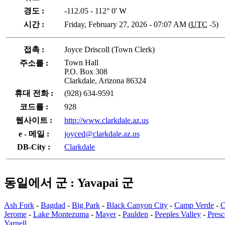
경도 :
-112.05 - 112° 0' W
시간 :
Friday, February 27, 2026 - 07:07 AM (
UTC
-5)
접촉 :
Joyce Driscoll (Town Clerk)
Town Hall
주소를 :
P.O. Box 308
Clarkdale, Arizona 86324
휴대 전화 :
(928) 634-9591
코드를 :
928
웹사이트 :
http://www.clarkdale.az.us
e - 메일 :
joyced@clarkdale.az.us
DB-City :
Clarkdale
동일에서 군 : Yavapai 군
Ash Fork
-
Bagdad
-
Big Park
-
Black Canyon City
-
Camp Verde
-
C
Jerome
-
Lake Montezuma
-
Mayer
-
Paulden
-
Peeples Valley
-
Presc
Yarnell