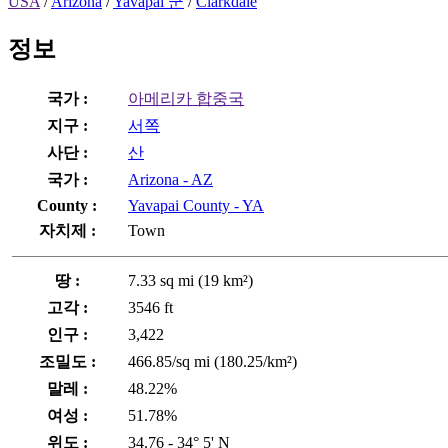
USA
/
Arizona
/
Yavapai 군
/
Clarkdale
정보
국가 :
아메리카 합중국
지구 :
서쪽
사단 :
산
국가 :
Arizona - AZ
County :
Yavapai County - YA
자치제 :
Town
땅 :
7.33 sq mi (19 km²)
고각 :
3546 ft
인구 :
3,422
조밀도 :
466.85/sq mi (180.25/km²)
말레 :
48.22%
여성 :
51.78%
위도 :
34.76 - 34° 5' N