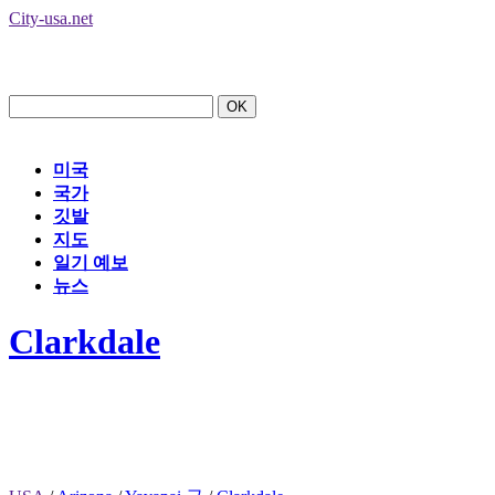
City-usa.net
미국
국가
깃발
지도
일기 예보
뉴스
Clarkdale