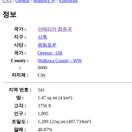
USA
/
Oregon
/
Wallowa 군
/
Enterprise
정보
국가 :
아메리카 합중국
지구 :
서쪽
사단 :
평화로운
국가 :
Oregon - OR
County :
Wallowa County - WW
:
0000
자치제 :
City
지역 번호 :
541
땅 :
1.47 sq mi (4 km²)
고각 :
3756 ft
인구 :
1,895
조밀도 :
1,289.12/sq mi (497.73/km²)
말레 :
48.87%