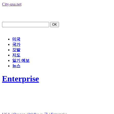
City-usa.net
미국
국가
깃발
지도
일기 예보
뉴스
Enterprise